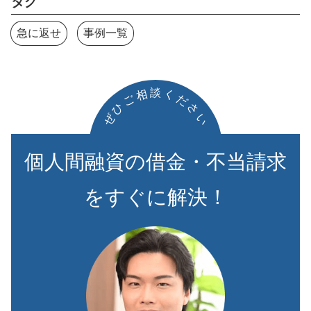
タグ
急に返せ
事例一覧
談
相
く
ご
だ
ひ
さ
ぜ
い
個人間融資の借金・不当請求
をすぐに解決！