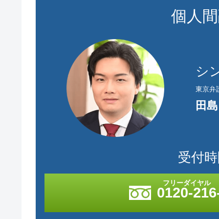
個人間
シ
東京弁
田島
受付時間
0120-216