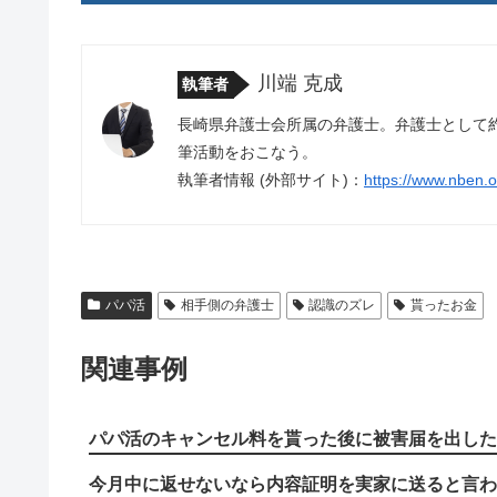
川端 克成
執筆者
長崎県弁護士会所属の弁護士。弁護士として
筆活動をおこなう。
執筆者情報 (外部サイト)：
https://www.nben.or
パパ活
相手側の弁護士
認識のズレ
貰ったお金
関連事例
パパ活のキャンセル料を貰った後に被害届を出した
今月中に返せないなら内容証明を実家に送ると言わ