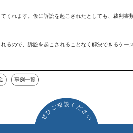
してくれます。仮に訴訟を起こされたとしても、裁判書
くれるので、訴訟を起こされることなく解決できるケー
金
事例一覧
談
相
く
ご
だ
ひ
さ
ぜ
い