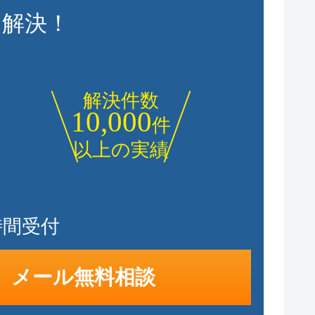
に解決！
解決件数
10,000
件
以上の実績
時間受付
メール無料相談