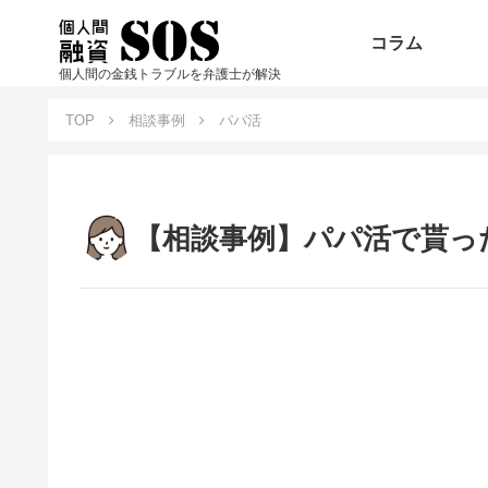
コラム
個人間の金銭トラブルを弁護士が解決
TOP
相談事例
パパ活
【相談事例】パパ活で貰っ