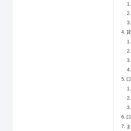
貸
口
口
ま