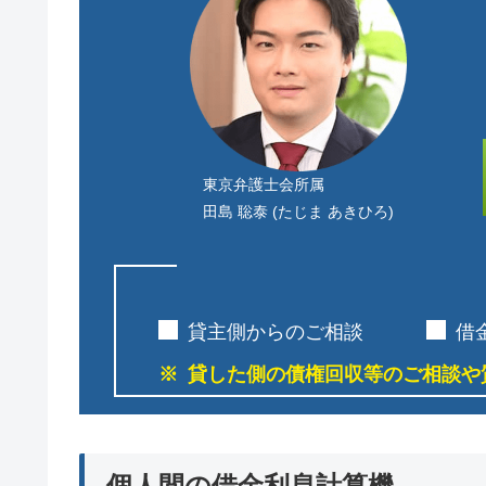
東京弁護士会所属
田島 聡泰 (たじま あきひろ)
貸主側からのご相談
借
貸した側の債権回収等のご相談や
個人間の借金利息計算機