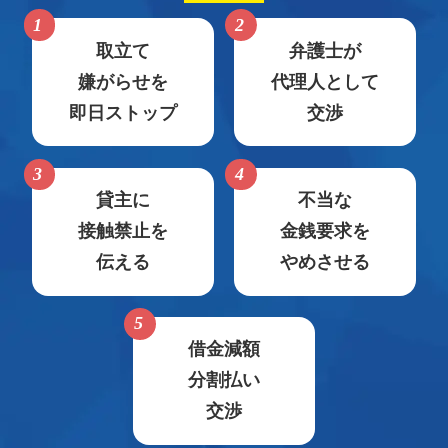
取立て
弁護士が
嫌がらせを
代理人として
即日ストップ
交渉
貸主に
不当な
接触禁止を
金銭要求を
伝える
やめさせる
借金減額
分割払い
交渉