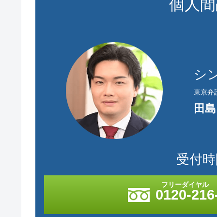
個人間
シ
東京弁
田島
受付時間
0120-216