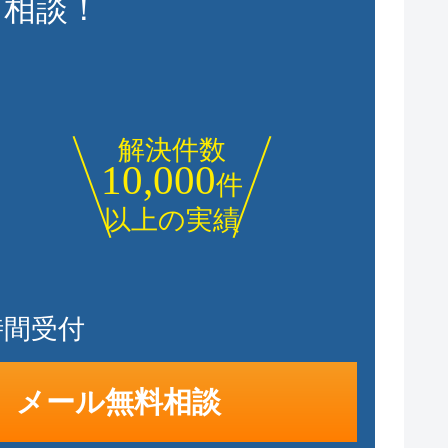
に相談！
解決件数
10,000
件
以上の実績
時間受付
メール無料相談