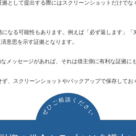
、証拠として提出する際にはスクリーンショットだけで
証拠になる可能性もあります。例えば「必ず返します」
返済意思を示す証拠となります。
的なメッセージがあれば、それは借主側に有利な証拠に
除せず、スクリーンショットやバックアップで保存してお
談
相
く
ご
だ
ひ
さ
ぜ
い